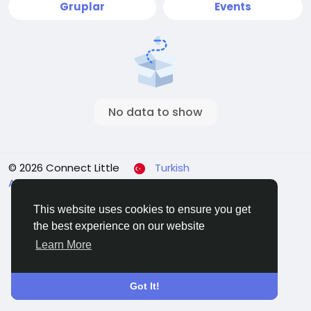
Gruplar
Events
No data to show
© 2026 Connect Little
Turkish
About
Koşullar
Gizlilik
Contact Us
Rehber
This website uses cookies to ensure you get
the best experience on our website
Learn More
Got It!