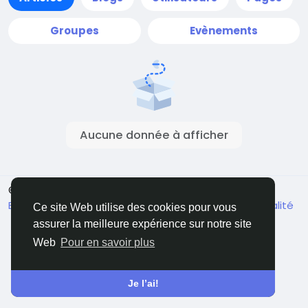
Groupes
Evènements
Aucune donnée à afficher
© 2026 Connect Little
French
Environ
Conditions générale de vente
Confidentialité
Ce site Web utilise des cookies pour vous
Contactez nous
Annuaire
assurer la meilleure expérience sur notre site
Web
Pour en savoir plus
Je l’ai!