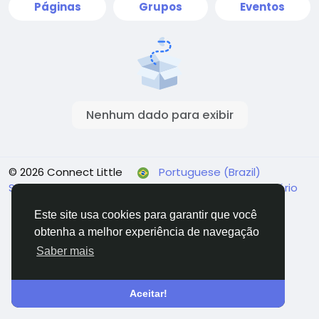
Páginas
Grupos
Eventos
Nenhum dado para exibir
© 2026 Connect Little
Portuguese (Brazil)
Sobre
Termos
Privacidade
Fale conosco
Diretório
Este site usa cookies para garantir que você
obtenha a melhor experiência de navegação
Saber mais
Aceitar!