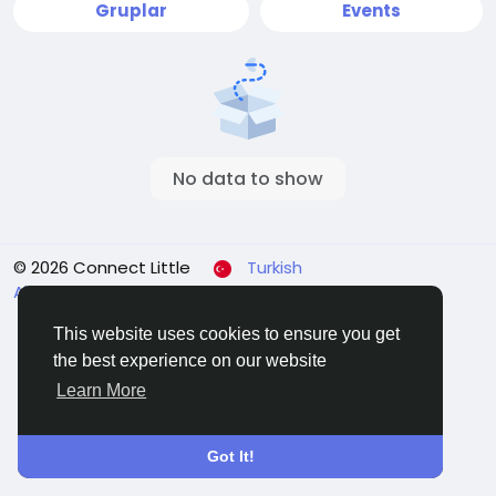
Gruplar
Events
No data to show
© 2026 Connect Little
Turkish
About
Koşullar
Gizlilik
Contact Us
Rehber
This website uses cookies to ensure you get
the best experience on our website
Learn More
Got It!