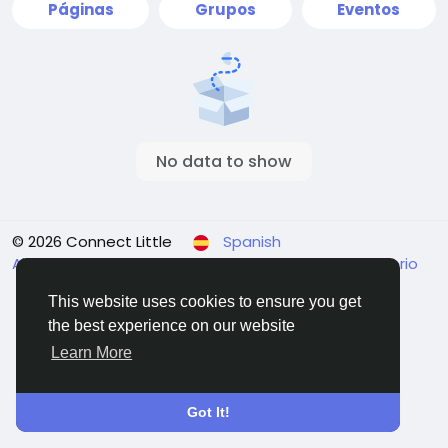
Páginas
Grupos
Eventos
No data to show
© 2026 Connect Little
Spanish
About
Términos
Privacidad
Contact Us
Directorio
This website uses cookies to ensure you get
the best experience on our website
Learn More
Got It!