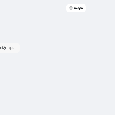
Χώρα
είξουμε