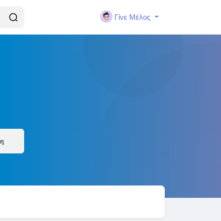
Γίνε Μέλος
ση