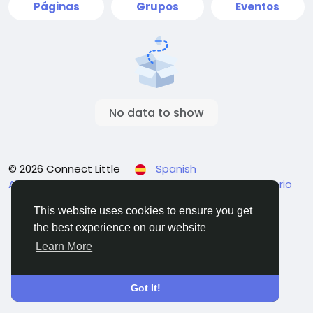
Páginas
Grupos
Eventos
No data to show
© 2026 Connect Little
Spanish
About
Términos
Privacidad
Contact Us
Directorio
This website uses cookies to ensure you get
the best experience on our website
Learn More
Got It!