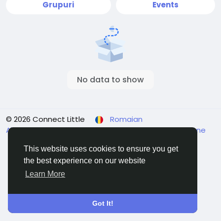
Grupuri
Events
No data to show
© 2026 Connect Little
Romaian
About
Termeni
Confidențialitate
Contacteaza-ne
Director
This website uses cookies to ensure you get
the best experience on our website
Learn More
Got It!