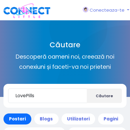
Conecteaza-te
Căutare
Descoperă oameni noi, creează noi
conexiuni și faceti-va noi prieteni
Căutare
Postari
Blogs
Utilizatori
Pagini