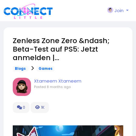
Join
Zenless Zone Zero &ndash;
Beta-Test auf PS5: Jetzt
anmelden |...
Blogs
Games
Xtameem Xtameem
Posted
8 months ago
0
1K