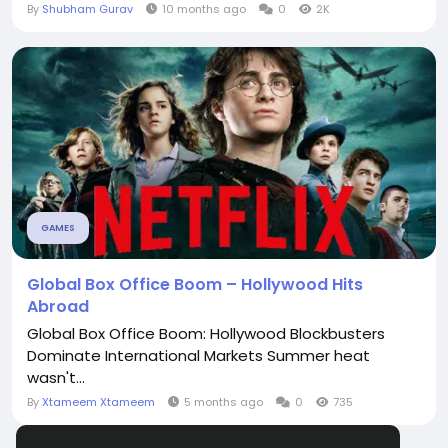
By
Shubham Gurav
10 months ago
0
2K
GAMES
Global Box Office Boom – Hollywood Hits
Abroad
Global Box Office Boom: Hollywood Blockbusters
Dominate International Markets Summer heat
wasn't...
By
Xtameem Xtameem
5 months ago
0
735