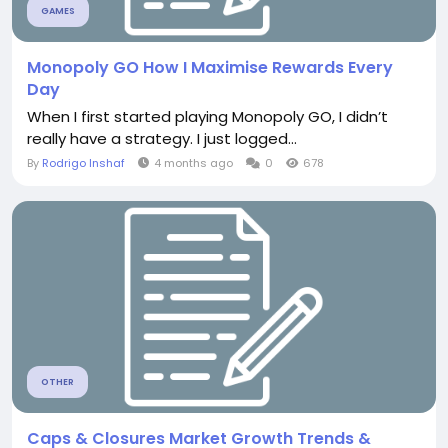
GAMES
Monopoly GO How I Maximise Rewards Every
Day
When I first started playing Monopoly GO, I didn’t
really have a strategy. I just logged...
By
Rodrigo Inshaf
4 months ago
0
678
OTHER
Caps & Closures Market Growth Trends &